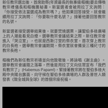
新任教宗選出後，首席助祭(年資最長的執事級樞機)要去傳喚
教宗禮儀長和樞機團秘書。新當選者會被用拉丁文詢問：
「你接受依法當選成為教宗嗎？」他如果回答接受，就會繼
續用拉丁文詢問：「你要取什麼名號？」接著他要回答教宗
的名號。
新當選者接受選舉結果後，就要焚燒選票，讓聖伯多祿廣場
上的人潮能看見白煙。選舉教宗會議結束之際，新任教宗會
進入「哭泣室」，也就是西斯汀堂的祭衣室，首次穿上教宗
的白長袍。選舉教宗會議期間，祭衣室就會備妥三種尺寸的
教宗長袍。
樞機們為新任教宗祈禱並向他致敬後，將詠唱《謝主曲》。
選舉教宗會議隨之落幕，然後是用拉丁文向信眾宣布「我們
有教宗了」(Habemus Papam!)，緊接著教宗將在聖伯多祿大
殿中央陽台露面，向守候在聖伯多祿廣場的人群及普世人類
發表《致全城與全球》的首個宗座祝福。