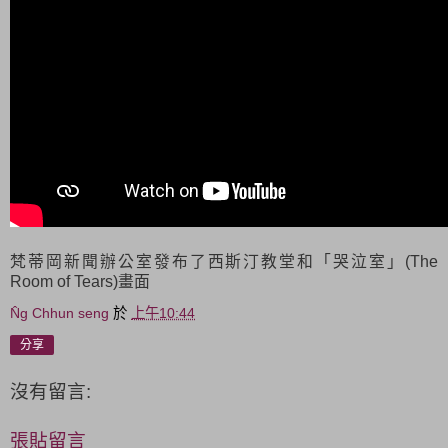
梵蒂岡新聞辦公室發布了西斯汀教堂和「哭泣室」(The
Room of Tears)畫面
N̂g Chhun seng
於
上午10:44
分享
沒有留言:
張貼留言