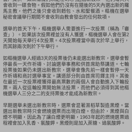
會收到一碟食物。假如他們仍沒有在隨後的5天內選出新的羅
馬主教，他們之後只會收到麪包、水和聖餐酒。樞機在選舉
秘密會議舉行期間不會收到由教會發出的任何款項。
選舉的首天下午，樞機選舉人需要進行一次投票（稱為「審
查」）。如果該次投票裡並沒有人獲選，樞機選舉人會在第2
天開始每天舉行4次投票。4次投票裡當中兩次於早上舉行，
而其餘兩次則於下午舉行。
如樞機選舉人經過3天的投票後仍未能選出新教宗，選舉會暫
停最長一天作祈禱、討論選舉事務和供首席助祭講道。七輪
投票後如果仍未選出新教宗，選舉會像先前一樣會暫停一天
作祈禱和商討選舉事宜。講道部分則由首席司鐸主持。其後
在最近一次投票裡獲得最高票數的兩個人會自動進入下輪投
票。兩人從這輪投票開始無法投票，而他們必須得到其他樞
機選舉人三分之二的支持票後才能成為新教宗。
早期選舉未選出新教宗時，選票會混著濕稻草製造黑煙。當
選出新教宗時只會燃燒選票而出現白煙。但由於，黑煙與白
煙不明顯，因此為了讓白煙更明顯，1963年起的燃燒選票過
程裡會加入乳香、氯酸鉀。黑煙則是加入蔗糖、過氯酸鉀。