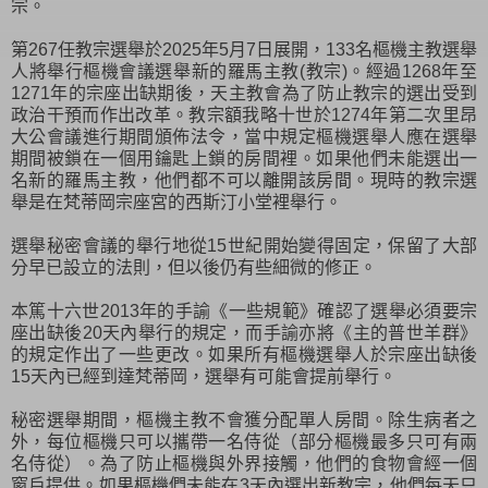
宗。
第267任教宗選舉於2025年5月7日展開，133名樞機主教選舉
人將舉行樞機會議選舉新的羅馬主教(教宗)。經過1268年至
1271年的宗座出缺期後，天主教會為了防止教宗的選出受到
政治干預而作出改革。教宗額我略十世於1274年第二次里昂
大公會議進行期間頒佈法令，當中規定樞機選舉人應在選舉
期間被鎖在一個用鑰匙上鎖的房間裡。如果他們未能選出一
名新的羅馬主教，他們都不可以離開該房間。現時的教宗選
舉是在梵蒂岡宗座宮的西斯汀小堂裡舉行。
選舉秘密會議的舉行地從15世紀開始變得固定，保留了大部
分早已設立的法則，但以後仍有些細微的修正。
本篤十六世2013年的手諭《一些規範》確認了選舉必須要宗
座出缺後20天內舉行的規定，而手諭亦將《主的普世羊群》
的規定作出了一些更改。如果所有樞機選舉人於宗座出缺後
15天內已經到達梵蒂岡，選舉有可能會提前舉行。
秘密選舉期間，樞機主教不會獲分配單人房間。除生病者之
外，每位樞機只可以攜帶一名侍從（部分樞機最多只可有兩
名侍從）。為了防止樞機與外界接觸，他們的食物會經一個
窗戶提供。如果樞機們未能在3天內選出新教宗，他們每天只